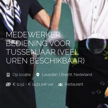
MEDEWERKER
BEDIENING VOOR
TUSSENJAAR (VEEL
UREN BESCHIKBAAR)
Op locatie
Leusden
,
Utrecht
,
Nederland
€ 11,52 - € 14,91 per uur
Restaurant