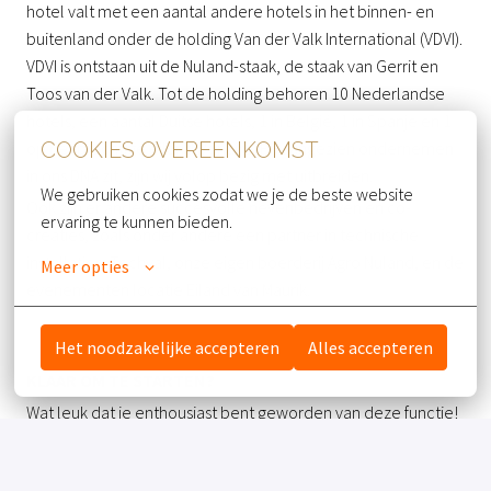
hotel valt met een aantal andere hotels in het binnen- en
buitenland onder de holding Van der Valk International (VDVI).
VDVI is ontstaan uit de Nuland-staak, de staak van Gerrit en
Toos van der Valk. Tot de holding behoren 10 Nederlandse
hotels, een aantal Duitse hotels, 1 in België, 1 in Spanje en 1
op het prachtige eiland Bonaire. En aangezien ondernemen
COOKIES OVEREENKOMST
in ons DNA zit, zijn wij volop bezig met uitbreiden.
We gebruiken cookies zodat we je de beste website 
Ook zijn er andere succesvolle nevenbedrijven en co-
ervaring te kunnen bieden.
creaties, zoals onder andere een partner in technische
installaties; Techval, onze eigen boerderij Agro Nuland, en de
Meer opties
evenementen locatie Eiland van Maurik.
Het noodzakelijke accepteren
Alles accepteren
KLAAR OM TE STARTEN?
Wat leuk dat je enthousiast bent geworden van deze functie!
Tijd om te solliciteren! Dat kan door jouw CV + Motivatie te
sturen via de Solliciteer button.